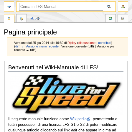
altro
Pagina principale
Versione del 25 giu 2014 alle 16:39 di
Ripley
(
discussione
|
contributi
)
(
diff
)
← Versione meno recente
| Versione corrente (diff) | Versione più
recente → (diff)
Vai
Vai
Benvenuti nel Wiki-Manuale di LFS!
alla
alla
navigazione
ricerca
Il seguente manuale funziona come
Wikipedia
, permettendo a
tutti i possessori di una licenza LFS S1 o S2 di poter modificare
qualunque articolo cliccando sul link
edit
che appare in cima ad