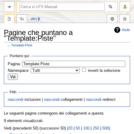
altro
Aiuto
Pagine che puntano a
"Template:Piste"
←
Template:Piste
Vai
Vai
Puntano qui
alla
alla
Pagina:
navigazione
ricerca
Namespace:
inverti la selezione
Filtri
nascondi
inclusioni |
nascondi
collegamenti |
nascondi
redirect
Le seguenti pagine contengono dei collegamenti a questa:
9 elementi visualizzati.
Vedi (precedenti 50) (successivi 50) (
20
|
50
|
100
|
250
|
500
).