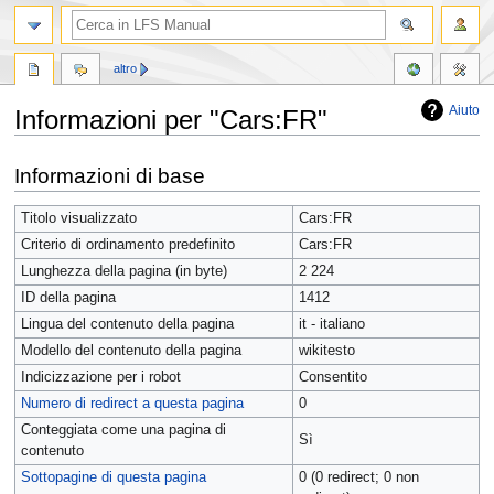
altro
Aiuto
Informazioni per "Cars:FR"
Vai
Vai
Informazioni di base
alla
alla
navigazione
ricerca
Titolo visualizzato
Cars:FR
Criterio di ordinamento predefinito
Cars:FR
Lunghezza della pagina (in byte)
2 224
ID della pagina
1412
Lingua del contenuto della pagina
it - italiano
Modello del contenuto della pagina
wikitesto
Indicizzazione per i robot
Consentito
Numero di redirect a questa pagina
0
Conteggiata come una pagina di
Sì
contenuto
Sottopagine di questa pagina
0 (0 redirect; 0 non