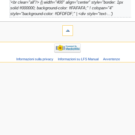
'<br clear="all"/> {| width="400" align="center" style="border: 1px
solid #000000; background-color: #FAFAFA;" ! colspan="4"
style="background-color: #DFDFDF;" | <div style="text-...'
Informazioni sulla privacy
Informazioni su LFS Manual
Avvertenze