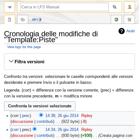
altro
Aiuto
Cronologia delle modifiche di
"Template:Piste"
View logs for this page
Vai
Vai
Filtra versioni
alla
alla
navigazione
ricerca
Confronto tra versioni: selezionare le caselle corrispondenti alle versioni
desiderate e premere Invio o il pulsante in basso.
Legenda: (corr) = differenze con la versione corrente, (prec) = differenze
con la versione precedente,
m
= modifica minore
corr
prec
14:38, 26 giu 2014
‎
Ripley
discussione
contributi
‎
922 byte
-8
corr
prec
14:34, 26 giu 2014
‎
Ripley
discussione
contributi
‎
930 byte
+930
‎
Creata pagina con