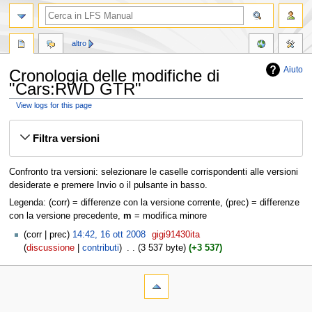
altro
Aiuto
Cronologia delle modifiche di
"Cars:RWD GTR"
View logs for this page
Vai
Vai
Filtra versioni
alla
alla
navigazione
ricerca
Confronto tra versioni: selezionare le caselle corrispondenti alle versioni
desiderate e premere Invio o il pulsante in basso.
Legenda: (corr) = differenze con la versione corrente, (prec) = differenze
con la versione precedente,
m
= modifica minore
corr
prec
14:42, 16 ott 2008
‎
gigi91430ita
discussione
contributi
‎
3 537 byte
+3 537