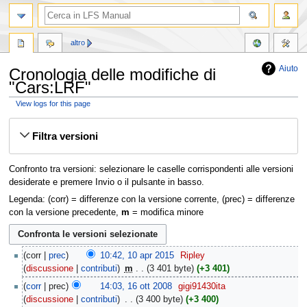
altro
Aiuto
Cronologia delle modifiche di
"Cars:LRF"
View logs for this page
Vai
Vai
Filtra versioni
alla
alla
navigazione
ricerca
Confronto tra versioni: selezionare le caselle corrispondenti alle versioni
desiderate e premere Invio o il pulsante in basso.
Legenda: (corr) = differenze con la versione corrente, (prec) = differenze
con la versione precedente,
m
= modifica minore
corr
prec
10:42, 10 apr 2015
‎
Ripley
discussione
contributi
‎
m
3 401 byte
+3 401
corr
prec
14:03, 16 ott 2008
‎
gigi91430ita
discussione
contributi
‎
3 400 byte
+3 400