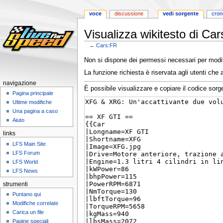
voce
discussione
vedi sorgente
cron
Visualizza wikitesto di Ca
←
Cars:FR
Vai
Vai
Non si dispone dei permessi necessari per modif
alla
alla
La funzione richiesta è riservata agli utenti ch
navigazione
ricerca
navigazione
È possibile visualizzare e copiare il codice sorg
Pagina principale
Ultime modifiche
Una pagina a caso
Aiuto
links
LFS Main Site
LFS Forum
LFS World
LFS News
strumenti
Puntano qui
Modifiche correlate
Carica un file
Pagine speciali